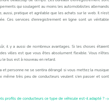
t prendre beaucoup de temps. Les bureaux d’enregistrement sont
équipements qui soulagent au moins les automobilistes allemands
, aussi, pratique et agréable que les achats sur le web. Il n’est
e. Ces services d’enregistrement en ligne sont un véritable
ûr, il y a aussi de nombreux avantages. Si les choses étaient
ndes villes est que vous êtes absolument flexible. Vous n’êtes
 le bus est à nouveau en retard.
ra et personne ne se sentira dérangé si vous mettez la musique
uoi même très peu de conducteurs veulent s’en passer et sont
els profils de conducteurs ce type de véhicule est-il adapté ?