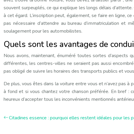
avez trouvé la bonne voiture, vous devez la laisser partir ; 
souvent surpeuplés, ce qui explique les longs délais d’attente
à cet égard. L’inscription peut, également, se faire en ligne, c
pas nécessaire d’attendre au bureau d’immatriculation et m
soulagement pour les automobilistes.
Quels sont les avantages de condui
Nous avons, maintenant, énuméré toutes sortes d’aspects qui 
différentes, les centres-villes ne seraient pas aussi encombr
pas obligé de suivre les horaires des transports publics et vo
De plus, vous êtes dans la voiture entre vous et n’avez pas à
à fond et si vous chantez votre chanson préférée. En bref :
heureux d’accepter tous les inconvénients mentionnés antérie
Citadines essence : pourquoi elles restent idéales pour les pe