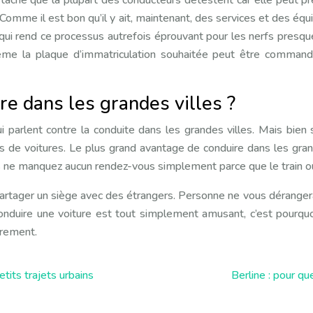
une tâche que la plupart des conducteurs détestent car elle peu
. Comme il est bon qu’il y ait, maintenant, des services et des 
e qui rend ce processus autrefois éprouvant pour les nerfs presque
ême la plaque d’immatriculation souhaitée peut être commandé
re dans les grandes villes ?
parlent contre la conduite dans les grandes villes. Mais bien s
és de voitures. Le plus grand avantage de conduire dans les gra
us ne manquez aucun rendez-vous simplement parce que le train ou
 partager un siège avec des étrangers. Personne ne vous dérange
 conduire une voiture est tout simplement amusant, c’est pourq
urement.
tits trajets urbains
Berline : pour qu