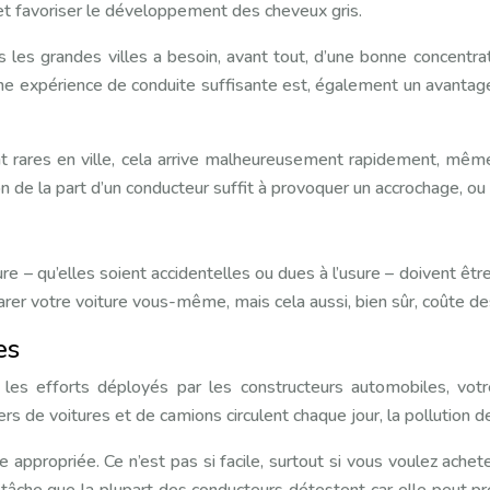
et favoriser le développement des cheveux gris.
s les grandes villes a besoin, avant tout, d’une bonne concentra
e expérience de conduite suffisante est, également un avantage,
ent rares en ville, cela arrive malheureusement rapidement, mêm
ion de la part d’un conducteur suffit à provoquer un accrochage, ou
re – qu’elles soient accidentelles ou dues à l’usure – doivent êt
r votre voiture vous-même, mais cela aussi, bien sûr, coûte des
es
 les efforts déployés par les constructeurs automobiles, vot
ers de voitures et de camions circulent chaque jour, la pollution d
ure appropriée. Ce n’est pas si facile, surtout si vous voulez ac