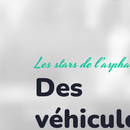
Les stars de l’aspha
Des
véhicul