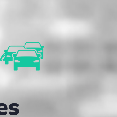
lte
es